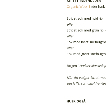
KITTET INDEHOLDER
Organic Wool 1
(der hækl
Stribet sok med hvid rib -
eller
Stribet sok med grøn rib -
eller
Sok med hvidt snefnugmøn
eller
Sok med grønt snefnugmøn
Bogen "
Hæklet klassisk 
Når du vælger kittet med 
opskrift, som skal hente
HUSK OGSÅ