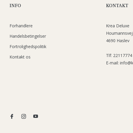
INFO
KONTAKT
Forhandlere
Krea Deluxe
Houmannsvej
Handelsbetingelser
4690 Haslev
Fortrolighedspolitik
Tlf: 22117774
Kontakt os
E-mail: info@
Fb
Ins
You