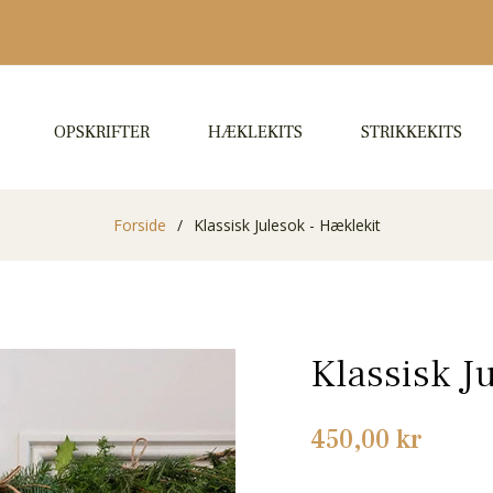
OPSKRIFTER
HÆKLEKITS
STRIKKEKITS
Forside
/
Klassisk Julesok - Hæklekit
Klassisk J
Normalpris
450,00 kr