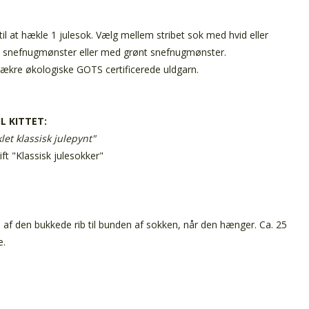
til at hækle 1 julesok. Vælg mellem stribet sok med hvid eller
t snefnugmønster eller med grønt snefnugmønster.
lækre økologiske GOTS certificerede uldgarn.
L KITTET:
let klassisk julepynt"
ift "Klassisk julesokker"
 af den bukkede rib til bunden af sokken, når den hænger. Ca. 25
e.
m