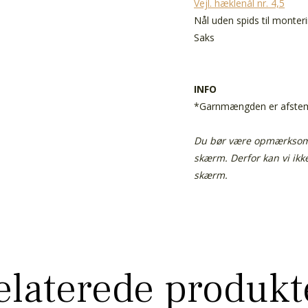
Vejl. hæklenål nr. 4,5
Nål uden spids til monter
Saks
INFO
*Garnmængden er afstemt 
Du bør være opmærksom p
skærm.
Derfor kan vi ik
skærm.
elaterede produkt