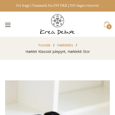
Fri fragt i Danmark fra 599 DKK | 100 dages returret
Indkøb
0
Forside
/
Hæklekits
/
Hæklet Klassisk Julepynt, Hæklekit Stor