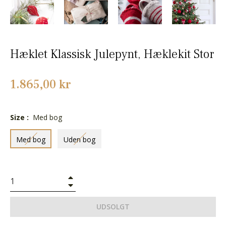
Hæklet Klassisk Julepynt, Hæklekit Stor
Normalpris
1.865,00 kr
Size :
Med bog
Med bog
Uden bog
+
−
UDSOLGT