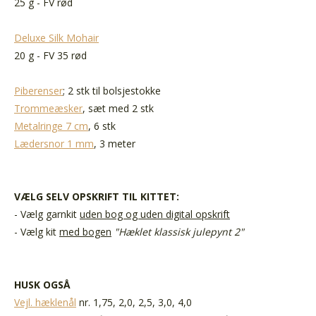
25 g - FV rød
Deluxe Silk Mohair
20 g - FV 35 rød
Piberenser
; 2 stk til bolsjestokke
Trommeæsker
, sæt med 2 stk
Metalringe 7 cm
, 6 stk
Lædersnor 1 mm
, 3 meter
VÆLG SELV O
PSKRIFT TIL KITTET:
- Vælg garnkit
uden bog og uden digital opskrift
- Vælg kit
med bogen
"Hæklet klassisk julepynt 2"
HUSK OGSÅ
Vejl. hæklenål
nr. 1,75, 2,0, 2,5, 3,0, 4,0