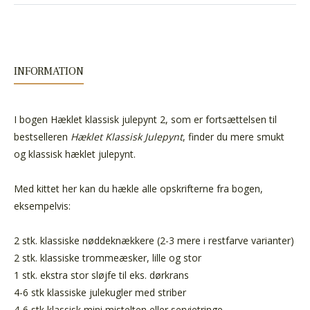
INFORMATION
I bogen Hæklet klassisk julepynt 2, som er fortsættelsen til
bestselleren
Hæklet Klassisk Julepynt
, finder du mere smukt
og klassisk hæklet julepynt.
Med kittet her kan du hækle alle opskrifterne fra bogen,
eksempelvis:
2 stk. klassiske nøddeknækkere (2-3 mere i restfarve varianter)
2 stk. klassiske trommeæsker, lille og stor
1 stk. ekstra stor sløjfe til eks. dørkrans
4-6 stk klassiske julekugler med striber
4-6 stk klassisk mini mistelten eller servietringe