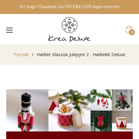
Fri fragt i Danmark fra 599 DKK | 100 dages returret
Indkøb
0
Forside
/
Hæklet Klassisk Julepynt 2 - Hæklekit Deluxe