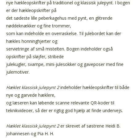
nye hækleopskrifter på traditionel og klassisk julepynt. I bogen
er der hækleopskrifter på
det sødeste lille peberkagehus med pynt, en glitrende
nøddeknækker og fine trommer,
som kan indeholde en overraskelse. Til julebordet kan der
hækles honninghjerter og
servietringe af små mistelten. Bogen indeholder også
opskrifter på sløjfer, stribede
julekugler, svampe, mini-julesokker og gaveposer med fine
julemotiver.
Hæklet klassisk julepynt 2
indeholder hækleopskrifter til både
nye og garvede hæklere,
og læseren kan løbende scanne relevante QR-koder til
teknikvideoer, så der er rigtig god hjælp at finde undervejs.
Hæklet klassisk julepynt 2
er skrevet af søstrene Heidi B.
Johannesen og Pia H. H.