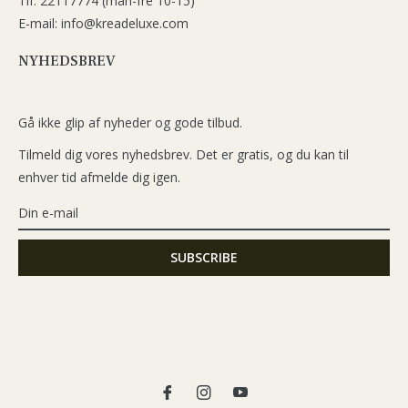
Tlf: 22117774 (man-fre 10-15)
E-mail: info@kreadeluxe.com
NYHEDSBREV
Gå ikke glip af nyheder og gode tilbud.
Tilmeld dig vores nyhedsbrev. Det er gratis, og du kan til
enhver tid afmelde dig igen.
Fb
Ins
You