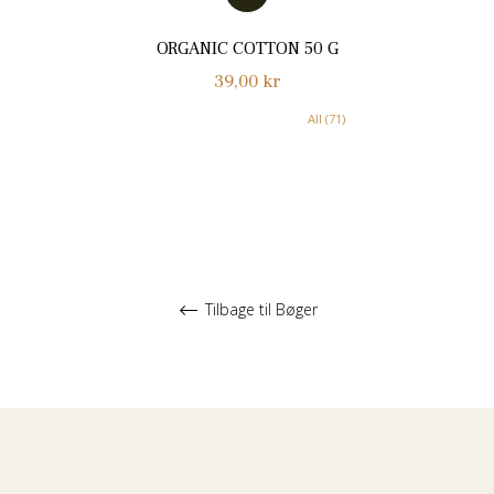
ORGANIC COTTON 50 G
Normalpris
39,00 kr
All (71)
Tilbage til Bøger