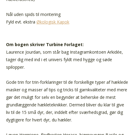
Nål uden spids
til montering
Fyld evt. ekstra
Økologisk Kapok
Om bogen skriver Turbine Forlaget:
Laurence Jourdan, som står bag Instagramkontoen Arkidée,
tager dig med ind i et univers fyldt med hygge og søde
spilopper.
Gode trin for trin-forklaringer til de forskellige typer af hæklede
masker og masser af tips og tricks til garnkvaliteter med mere
gør det muligt for selv en begynder at beherske de mest
grundlæggende hækleteknikker. Dermed bliver du klar til give
liv til de 15 små dyr, der, inddelt efter sværhedsgrad, gør dig
dygtigere for hvert dyr, du hækler.
Løven Hermione, flodhesten Horace, bjørneungen Basile og