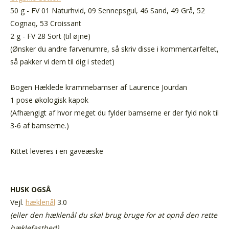
50 g - FV 01 Naturhvid, 09 Sennepsgul, 46 Sand, 49 Grå, 52
Cognaq, 53 Croissant
2 g - FV 28 Sort (til øjne)
(Ønsker du andre farvenumre, så skriv disse i kommentarfeltet,
så pakker vi dem til dig i stedet)
Bogen Hæklede krammebamser af Laurence Jourdan
1 pose økologisk kapok
(Afhængigt af hvor meget du fylder bamserne er der fyld nok til
3-6 af bamserne.)
Kittet leveres i en gaveæske
HUSK OGSÅ
Vejl.
hæklenål
3.0
(eller den hæklenål du skal brug bruge for at opnå den rette
hæklefasthed)