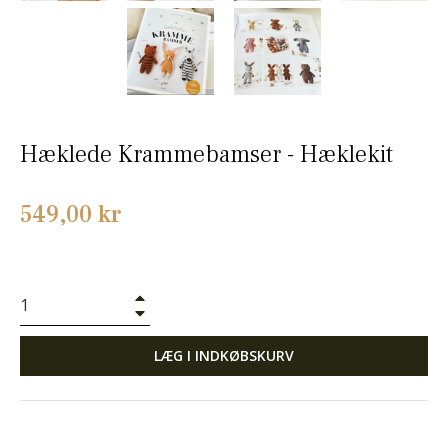
Hæklede Krammebamser - Hæklekit
Normalpris
549,00 kr
+
−
LÆG I INDKØBSKURV