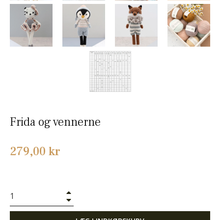
Frida og vennerne
Normalpris
279,00 kr
+
−