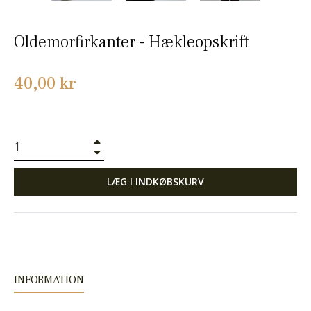
Oldemorfirkanter - Hækleopskrift
Normalpris
40,00 kr
+
−
LÆG I INDKØBSKURV
INFORMATION