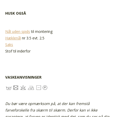
HUSK OGSÅ
Nål uden spids
til montering
Hæklenål
nr 3.5 evt. 2.5
Saks
Stof til inderfor
VASKEANVISNINGER
Du bør være opmærksom på, at der kan fremstå
farveforskelle fra skærm til skærm. Derfor kan vi ikke
garantere, at farven er identisk med det, som du ser på din