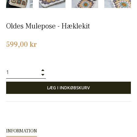
Oldes Mulepose - Hæklekit
Normalpris
599,00 kr
+
−
LÆG I INDKØBSKURV
INFORMATION