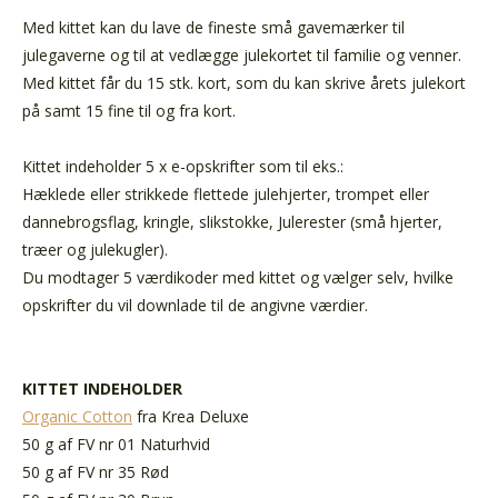
Med kittet kan du lave de fineste små gavemærker til
julegaverne og til at vedlægge julekortet til familie og venner.
Med kittet får du 15 stk. kort, som du kan skrive årets julekort
på samt 15 fine til og fra kort.
Kittet indeholder 5 x e-opskrifter som til eks.:
Hæklede eller strikkede flettede julehjerter, trompet eller
dannebrogsflag, kringle, slikstokke, Julerester (små hjerter,
træer og julekugler).
Du modtager 5 værdikoder med kittet og vælger selv, hvilke
opskrifter du vil downlade til de angivne værdier.
KITTET INDEHOLDER
Organic Cotton
fra Krea Deluxe
50 g af FV nr 01 Naturhvid
50 g af FV nr 35 Rød