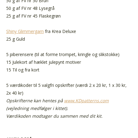
50 g af FV nr 30 Brun
50 g af FV nr 48 Lysegrå
25 g af FV nr 45 Flaskegrøn
Shiny Glimmergarn
fra Krea Deluxe
25 g Guld
5 piberensere (til at forme trompet, kringle og slikstokke)
15 Julekort af hæklet julepynt motiver
15 Til og fra kort
5 værdikoder til 5 valgfri opskrifter (værdi 2 x 20 kr, 1 x 30 kr,
2x 40 kr)
Opskrifterne kan hentes på
www.KDpatterns.com
(vejledning medfølger i kittet).
Værdikoden modtager du sammen med dit kit.