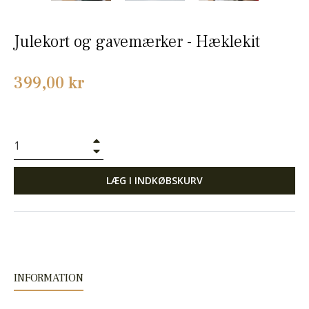
Julekort og gavemærker - Hæklekit
Normalpris
399,00 kr
+
−
LÆG I INDKØBSKURV
INFORMATION