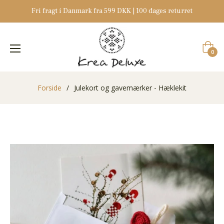
Fri fragt i Danmark fra 599 DKK | 100 dages returret
Indkøb
0
Forside
/
Julekort og gavemærker - Hæklekit