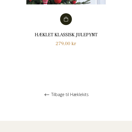
HÆKLET KLASSISK JULEPYNT
Normalpris
279,00 kr
Tilbage til Hæklekits