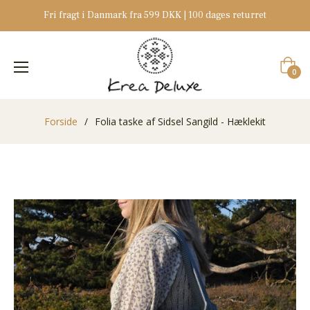
Fri fragt i Danmark fra 599 DKK | 100 dages returret
Indkøb
0
Forside
/
Folia taske af Sidsel Sangild - Hæklekit