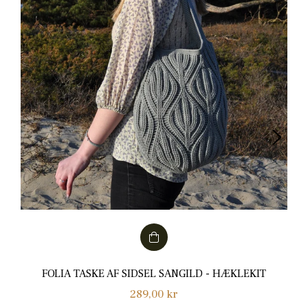
FOLIA TASKE AF SIDSEL SANGILD - HÆKLEKIT
Normalpris
289,00 kr