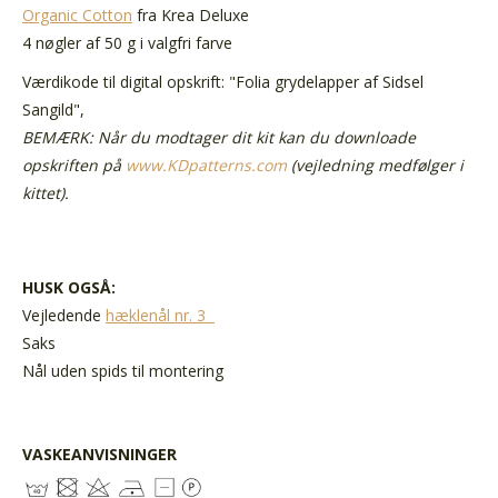
Organic Cotton
fra Krea Deluxe
4 nøgler af 50 g i valgfri farve
Værdikode til
digital opskrift
: "Folia grydelapper af Sidsel
Sangild",
BEMÆRK: Når du modtager dit kit kan du downloade
opskriften på
www.KDpatterns.com
(vejledning medfølger i
kittet).
HUSK OGSÅ:
Vejledende
hæklenål nr. 3
Saks
Nål uden spids til montering
VASKEANVISNINGER