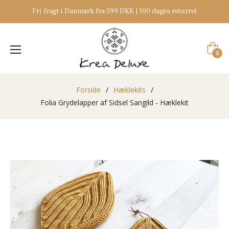
Fri fragt i Danmark fra 599 DKK | 100 dages returret
Indkøb
0
Forside
/
Hæklekits
/
Folia Grydelapper af Sidsel Sangild - Hæklekit