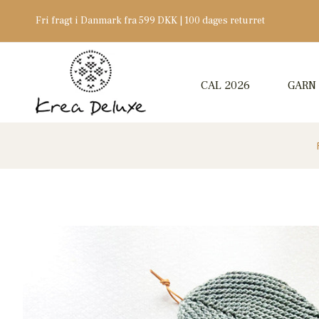
Fri fragt i Danmark fra 599 DKK | 100 dages returret
CAL 2026
GARN