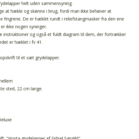
rydelapper helt uden sammensyning.
ige at hækle og skønne i brug, fordi man ikke behøver at
 fingrene. De er hæklet rundt i reliefstangmasker fra den ene
 er ikke nogen syninger.
lige instruktioner og også et fuldt diagram til dem, der fortrækker
edet er hæklet i fv 41.
opskrift til et sæt grydelapper.
 mellem
te sted, 22 cm lange.
Deluxe
ift: "Hosta grydelapper af Sidsel Sangild",