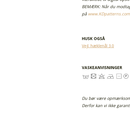
BEMÆRK: Når du modtage
på
www.KDpatterns.com
HUSK OGSÅ
Vejl. hæklenål 3.0
VASKEANVISNINGER
Du bør være opmærksom p
Derfor kan vi ikke garan