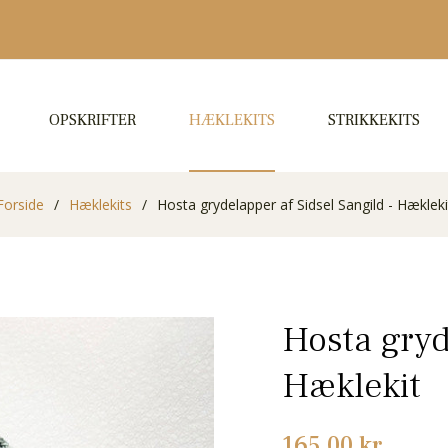
OPSKRIFTER
HÆKLEKITS
STRIKKEKITS
Forside
/
Hæklekits
/
Hosta grydelapper af Sidsel Sangild - Hækleki
Hosta gryd
Hæklekit
Normalpris
165,00 kr