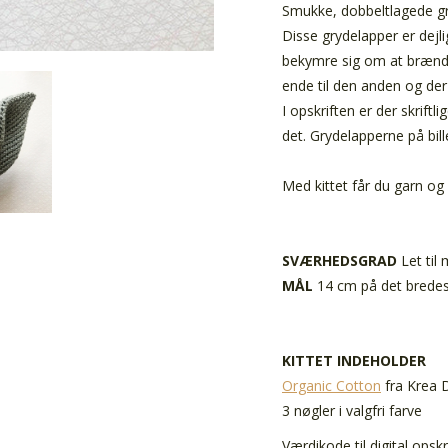
Smukke, dobbeltlagede g
Disse grydelapper er dejl
bekymre sig om at brænde
ende til den anden og der
I opskriften er der skrift
det. Grydelapperne på bill
Med kittet får du garn og 
SVÆRHEDSGRAD
Let til
MÅL
14 cm på det bredes
KITTET INDEHOLDER
Organic Cotton
fra Krea 
3 nøgler i valgfri farve
Værdikode til digital opskr