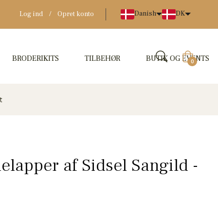
Danish
DK
Log ind
/
Opret konto
BRODERIKITS
TILBEHØR
BUTIK OG EVENTS
Indkøbskur
0
t
elapper af Sidsel Sangild -