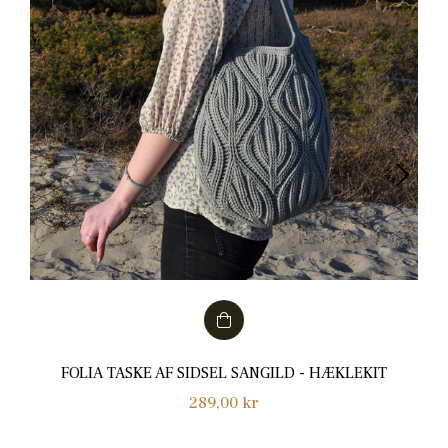
FOLIA TASKE AF SIDSEL SANGILD - HÆKLEKIT
Normalpris
289,00 kr