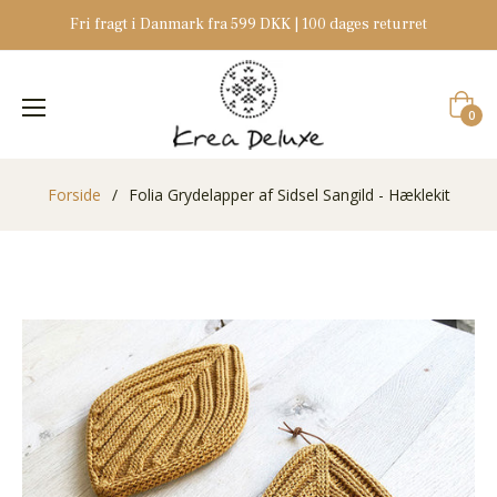
Fri fragt i Danmark fra 599 DKK | 100 dages returret
Indkøb
0
Forside
/
Folia Grydelapper af Sidsel Sangild - Hæklekit