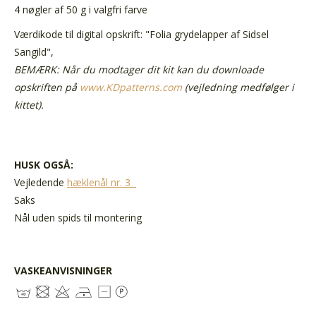
4 nøgler af 50 g i valgfri farve
Værdikode til
digital opskrift
: "Folia grydelapper af Sidsel
Sangild",
BEMÆRK: Når du modtager dit kit kan du downloade
opskriften på
www.KDpatterns.com
(vejledning medfølger i
kittet).
HUSK OGSÅ:
Vejledende
hæklenål nr. 3
Saks
Nål uden spids til montering
VASKEANVISNINGER