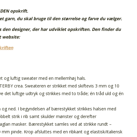
UDEN opskrift.
t garn, du skal bruge til den størrelse og farve du vælger.
 den designer, der har udviklet opskriften. Den finder du
t website:
kriften
et og luftig sweater med en mellemhøj hals.
STERBY crea. Sweateren er strikket med skiftevis 3 mm og 10
e det luftige udtryk og strikkes med to tråde; én tråd uld og én
a og ned. I begyndelsen af bærestykket strikkes halsen med
bbelt strik i rib samt skulder mønster og derefter
aglan masker. Bærestykket samles ved at strikke rundt –
mm pinde. Krop afsluttes med en ribkant og elastisk/italiensk