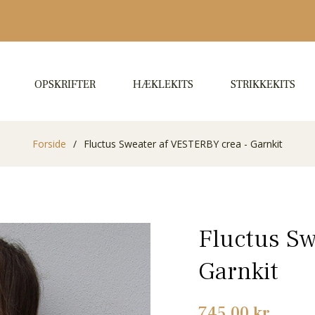
OPSKRIFTER
HÆKLEKITS
STRIKKEKITS
Forside
/
Fluctus Sweater af VESTERBY crea - Garnkit
Fluctus Sw
Garnkit
Normalpris
745,00 kr