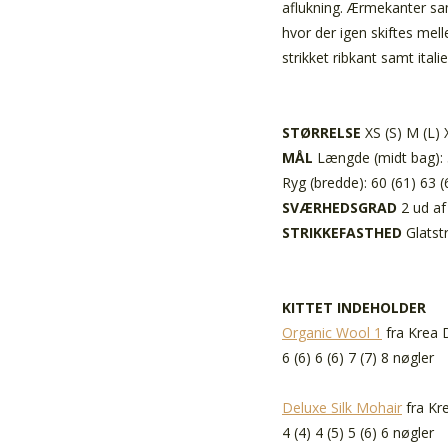
aflukning. Ærmekanter sam
hvor der igen skiftes me
strikket ribkant samt ital
STØRRELSE
XS (S) M (L)
MÅL
Længde (midt bag): 
Ryg (bredde): 60 (61) 63 
SVÆRHEDSGRAD
2 ud af
STRIKKEFASTHED
Glatst
KITTET INDEHOLDER
Organic Wool 1
fra Krea 
6 (6) 6 (6) 7 (7) 8 nøgler
Deluxe Silk Mohair
fra Kr
4 (4) 4 (5) 5 (6) 6 nøgler