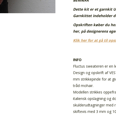
BEMÆRK
Dette kit er et garnkit 
Garnkittet indeholder de
Opskriften køber du hos
her, på designerens ege
Klik her for at gå til ops
INFO
Fluctus sweateren er en l
Design og opskrift af VE
mm strikkepinde for at giv
tråd mohair.
Modellen strikkes oppefr
italiensk opslagning og do
skulderudtagninger med r
skiftevis med 3 mm og 10 