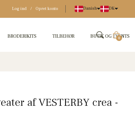
Danish
DK
Log ind
/
Opret konto
BRODERIKITS
TILBEHØR
BUTIK OG EVENTS
Indkøbskur
0
eater af VESTERBY crea -