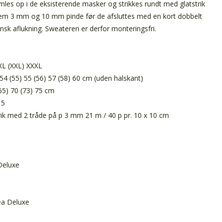
les op i de eksisterende masker og strikkes rundt med glatstrik
llem 3 mm og 10 mm pinde før de afsluttes med en kort dobbelt
iensk aflukning. Sweateren er derfor monteringsfri.
 XL (XXL) XXXL
54 (55) 55 (56) 57 (58) 60 cm (uden halskant)
(65) 70 (73) 75 cm
 5
rik med 2 tråde på p 3 mm 21 m / 40 p pr. 10 x 10 cm
Deluxe
ea Deluxe