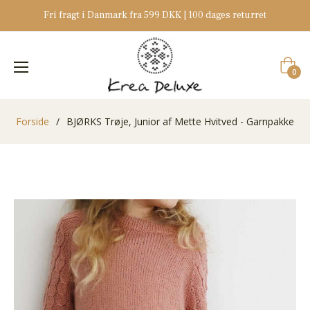
Fri fragt i Danmark fra 599 DKK | 100 dages returret
Indkøb
0
Forside
/
BJØRKS Trøje, Junior af Mette Hvitved - Garnpakke