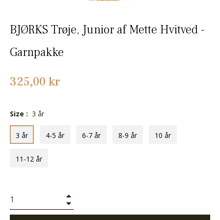
BJØRKS Trøje, Junior af Mette Hvitved -
Garnpakke
Normalpris
325,00 kr
Size :
3 år
3 år
4-5 år
6-7 år
8-9 år
10 år
11-12 år
+
−