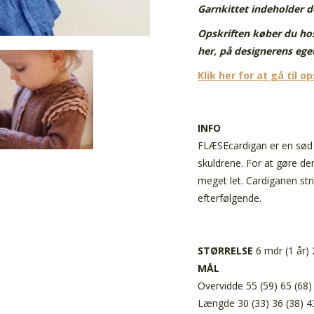
Garnkittet indeholder de
Opskriften køber du hos
her, på designerens ege
Klik her for at gå til o
INFO
FLÆSEcardigan er en sød 
skuldrene. For at gøre de
meget let. Cardiganen str
efterfølgende.
STØRRELSE
6 mdr (1 år) 
MÅL
Overvidde 55 (59) 65 (68
Længde 30 (33) 36 (38) 