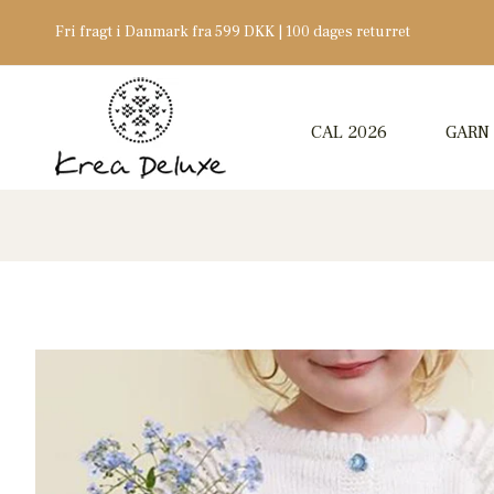
Fri fragt i Danmark fra 599 DKK | 100 dages returret
CAL 2026
GARN