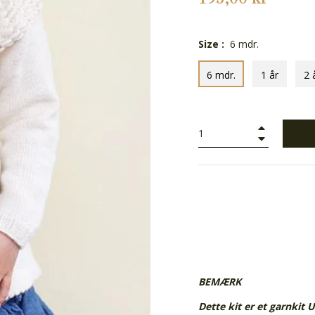
Size :
6 mdr.
6 mdr.
1 år
2 
+
−
BEMÆRK
Dette kit er et garnkit 