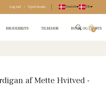
Danish
DK
Log ind
/
Opret konto
BRODERIKITS
TILBEHØR
BUTIK OG EVENTS
Indkøbskur
0
igan af Mette Hvitved -
e