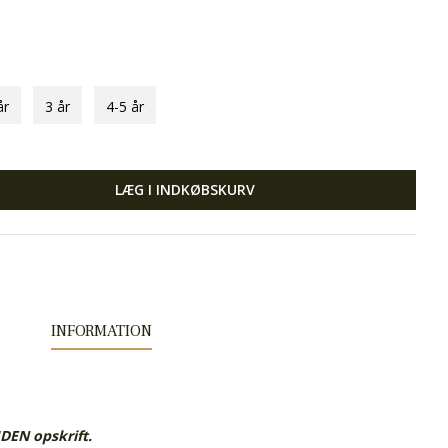
år
3 år
4-5 år
LÆG I INDKØBSKURV
INFORMATION
UDEN opskrift.