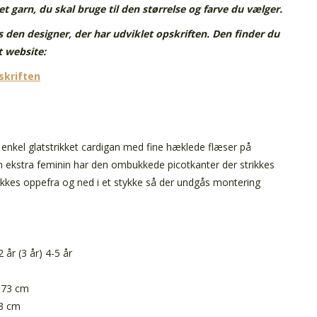
t garn, du skal bruge til den størrelse og farve du vælger.
 den designer, der har udviklet opskriften. Den finder du
t website:
pskriften
enkel glatstrikket cardigan med fine hæklede flæser på
n ekstra feminin har den ombukkede picotkanter der strikkes
ikkes oppefra og ned i et stykke så der undgås montering
2 år (3 år) 4-5 år
) 73 cm
43 cm