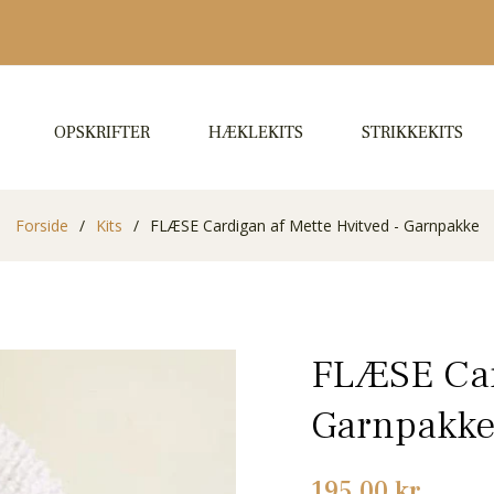
OPSKRIFTER
HÆKLEKITS
STRIKKEKITS
Forside
/
Kits
/
FLÆSE Cardigan af Mette Hvitved - Garnpakke
FLÆSE Card
Garnpakk
Normalpris
195,00 kr