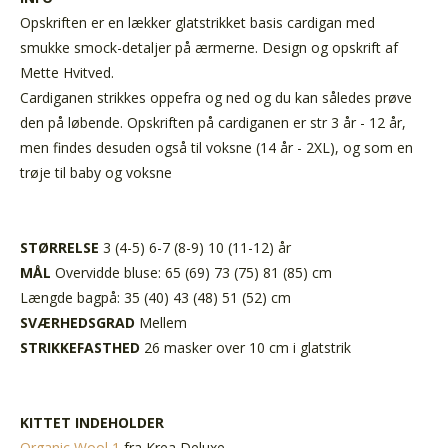
Opskriften er en lækker glatstrikket basis cardigan med
smukke smock-detaljer på ærmerne. Design og opskrift af
Mette Hvitved.
Cardiganen strikkes oppefra og ned og du kan således prøve
den på løbende. Opskriften på cardiganen er str 3 år - 12 år,
men findes desuden også til voksne (14 år - 2XL), og som en
trøje til baby og voksne
STØRRELSE
3 (4-5) 6-7 (8-9) 10 (11-12) år
MÅL
Overvidde bluse:
65 (69) 73 (75) 81 (85) cm
Længde bagpå:
35 (40) 43 (48) 51 (52) cm
SVÆRHEDSGRAD
Mellem
STRIKKEFASTHED
26 masker over 10 cm i glatstrik
KITTET INDEHOLDER
Organic Wool 1
fra Krea Deluxe