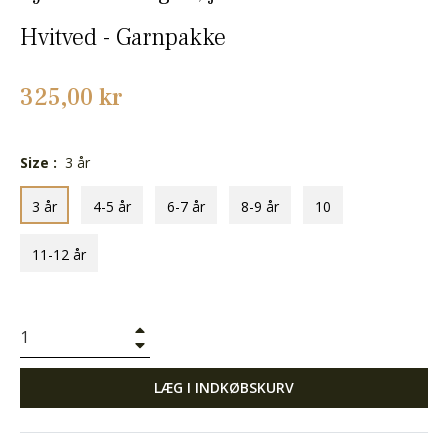
Hvitved - Garnpakke
Normalpris
325,00 kr
Size :
3 år
3 år
4-5 år
6-7 år
8-9 år
10
11-12 år
+
−
LÆG I INDKØBSKURV