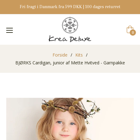
Fri fragt i Danmark fra 599 DKK | 100 dages returret
Indkøb
0
Forside
/
Kits
/
BJØRKS Cardigan, junior af Mette Hvitved - Garnpakke