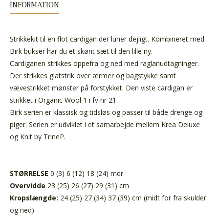
INFORMATION
Strikkekit til en flot cardigan der luner dejligt. Kombineret med
Birk bukser har du et skønt sæt til den lille ny.
Cardiganen strikkes oppefra og ned med raglanudtagninger.
Der strikkes glatstrik over ærmer og bagstykke samt
vævestrikket mønster på forstykket.
Den viste cardigan er
strikket i Organic Wool 1 i fv nr 21.
Birk serien er klassisk og tidsløs og passer til både drenge og
piger. Serien er udviklet i et samarbejde mellem Krea Deluxe
og Knit by TrineP.
STØRRELSE
0 (3) 6 (12) 18 (24) mdr
Overvidde
23 (25) 26 (27) 29 (31) cm
Kropslængde:
24 (25) 27 (34) 37 (39) cm (midt for fra skulder
og ned)