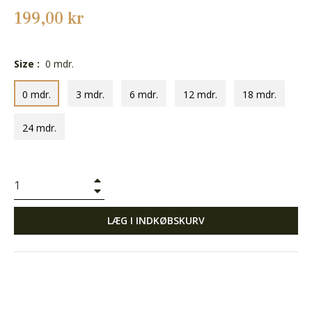
Normalpris
199,00 kr
Size :
0 mdr.
0 mdr.
3 mdr.
6 mdr.
12 mdr.
18 mdr.
24 mdr.
+
−
LÆG I INDKØBSKURV