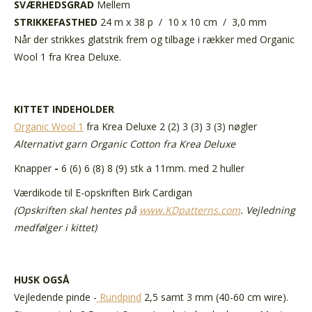
SVÆRHEDSGRAD
Mellem
STRIKKEFASTHED
24 m x 38 p / 10 x 10 cm / 3,0 mm
Når der strikkes glatstrik frem og tilbage i rækker med Organic
Wool 1 fra Krea Deluxe.
KITTET INDEHOLDER
Organic Wool 1
fra Krea Deluxe
2 (2) 3 (3) 3 (3) nøgler
Alternativt garn Organic Cotton fra Krea Deluxe
Knapper
-
6 (6) 6 (8) 8 (9) stk a 11mm. med 2 huller
Værdikode til E-opskriften Birk Cardigan
(Opskriften skal hentes på
www.KDpatterns.com
. Vejledning
medfølger i kittet)
HUSK OGSÅ
Vejledende pinde -
Rundpind
2,5 samt 3 mm (40-60 cm wire).