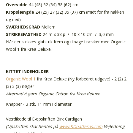
Overvidde
44 (48) 52 (54) 58 (62) cm
Kropslængde
24 (25) 27 (32) 35 (37) cm (midt for fra nakken
og ned)
SVÆRHEDSGRAD
Mellem
STRIKKEFASTHED
24 m x 38 p / 10 x 10 cm / 3,0 mm
Når der strikkes glatstrik frem og tilbage i rækker med Organic
Wool 1 fra Krea Deluxe.
KITTET INDEHOLDER
Organic Wool 1
fra Krea Deluxe (Ny forbedret udgave) - 2 (2) 2
(3) 3 (3) nøgler
Alternativt garn Organic Cotton fra Krea deluxe
Knapper
- 3
stk, 11 mm i diameter.
Værdikode til E-opskriften
Birk Cardigan
(Opskriften skal hentes på
www.KDpatterns.com
Vejledning