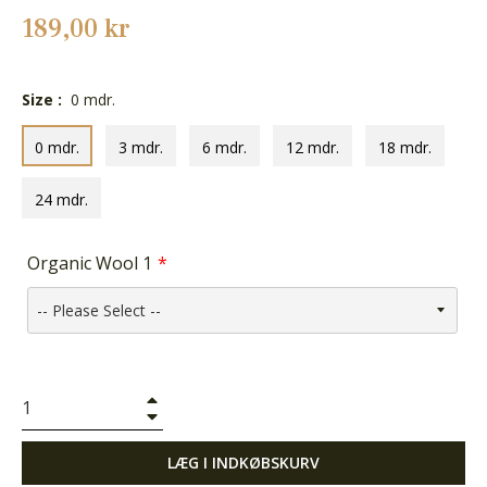
Normalpris
189,00 kr
Size :
0 mdr.
0 mdr.
3 mdr.
6 mdr.
12 mdr.
18 mdr.
24 mdr.
Organic Wool 1
+
−
LÆG I INDKØBSKURV