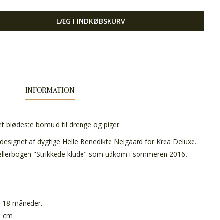
LÆG I INDKØBSKURV
INFORMATION
et blødeste bomuld til drenge og piger.
designet af dygtige Helle Benedikte Neigaard for Krea Deluxe.
stsellerbogen "Strikkede klude" som udkom i sommeren 2016
.
12-18 måneder.
2 cm