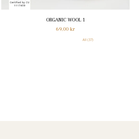
ORGANIC WOOL 1
Normalpris
69,00 kr
All (37)