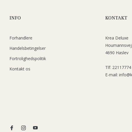
INFO
KONTAKT
Forhandlere
Krea Deluxe
Houmannsvej
Handelsbetingelser
4690 Haslev
Fortrolighedspolitik
Tlf: 22117774
Kontakt os
E-mail: info@
Fb
Ins
You