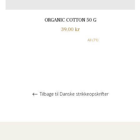
ORGANIC COTTON 50 G
Normalpris
39,00 kr
All (71)
Tilbage til Danske strikkeopskrifter