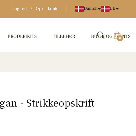
Danish
DK
Log ind
/
Opret konto
BRODERIKITS
TILBEHØR
BUTIK OG EVENTS
Indkøbskur
0
gan - Strikkeopskrift