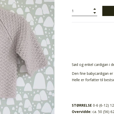
+
−
Sød og enkel cardigan i d
Den fine babycardigan er 
Helle er forfatter til be
STØRRELSE
0-6 (6-12) 
Overvidde:
ca. 50 (56) 6