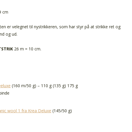
19 cm
ten er velegnet til nystrikkeren, som har styr på at strikke ret og
nd og ud.
TSTRIK
26 m = 10 cm.
Deluxe
(160 m/50 g) – 110 g (135 g) 175 g
pinde
nic wool 1 fra Krea Deluxe
(145/50 g)