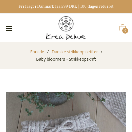
Fri fragt i Danmark fra 599 DKK | 100 dages returret
Indkøb
0
Forside
/
Danske strikkeopskrifter
/
Baby bloomers - Strikkeopskrift