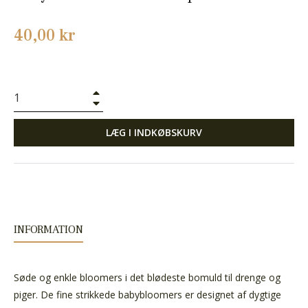
Normalpris
40,00 kr
+
−
LÆG I INDKØBSKURV
INFORMATION
Søde og enkle bloomers i det blødeste bomuld til drenge og
piger. De fine strikkede babybloomers er designet af dygtige