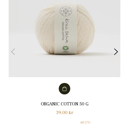
ORGANIC COTTON 50 G
Normalpris
39,00 kr
All (71)