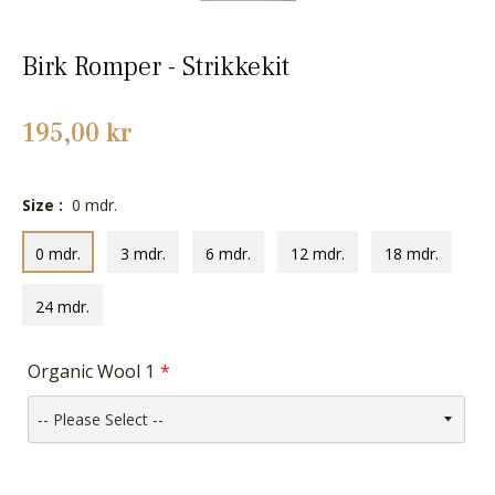
Birk Romper - Strikkekit
Normalpris
195,00 kr
Size :
0 mdr.
0 mdr.
3 mdr.
6 mdr.
12 mdr.
18 mdr.
24 mdr.
Organic Wool 1