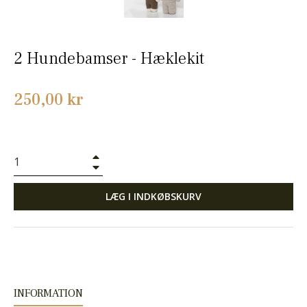
2 Hundebamser - Hæklekit
Normalpris
250,00 kr
+
−
LÆG I INDKØBSKURV
INFORMATION