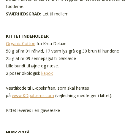
fødderne.
SVÆRHEDSGRAD:
Let til mellem
KITTET INDEHOLDER
Organic Cotton
fra Krea Deluxe
50 g af nr 01 råhvid, 17 varm lys grå og 30 brun til hundene
25 g af nr 09 sennepsgul til tørklæde
Lille bundt til øjne og næse.
2 poser økologisk
kapok
Værdikode til E-opskriften, som skal hentes
på
www.KDpatterns.com
(vejledning medfølger i kittet).
Kittet leveres i en gaveæske
HUSK OGSÅ