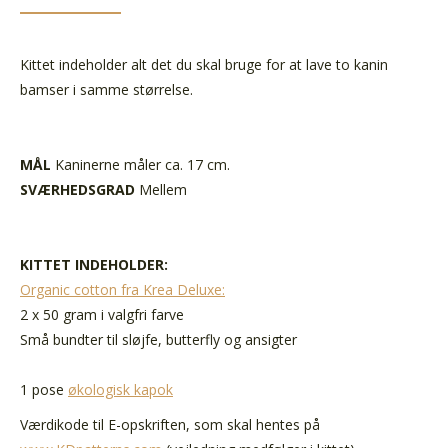
Kittet indeholder alt det du skal bruge for at lave to kanin
bamser i samme størrelse.
MÅL
Kaninerne måler ca. 17 cm.
SVÆRHEDSGRAD
Mellem
KITTET INDEHOLDER:
Organic cotton fra Krea Deluxe:
2 x 50 gram i valgfri farve
Små bundter til sløjfe, butterfly og ansigter
1 pose
økologisk kapok
Værdikode til E-opskriften, som skal hentes på