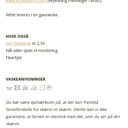
www.KDpatterns.com
(vejledning medfølger i kittet).
Kittet leveres i en gaveæske.
HUSK OGSÅ
Vejl. hæklenål
nr 2,50
Nål uden spids til montering
Fiberfyld
VASKEANVISNINGER
Du bør være opmærksom på, at der kan fremstå
farveforskelle fra skærm til skærm. Derfor kan vi ikke
garantere, at farven er identisk med det, som du ser på din
skærm.