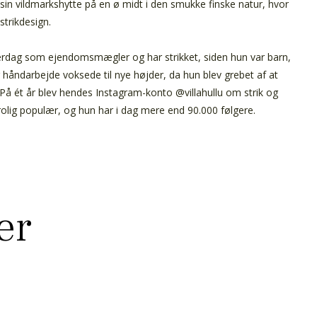
 sin vildmarkshytte på en ø midt i den smukke finske natur, hvor
 strikdesign.
hverdag som ejendomsmægler og har strikket, siden hun var barn,
håndarbejde voksede til nye højder, da hun blev grebet af at
. På ét år blev hendes Instagram-konto @villahullu om strik og
olig populær, og hun har i dag mere end 90.000 følgere.
er