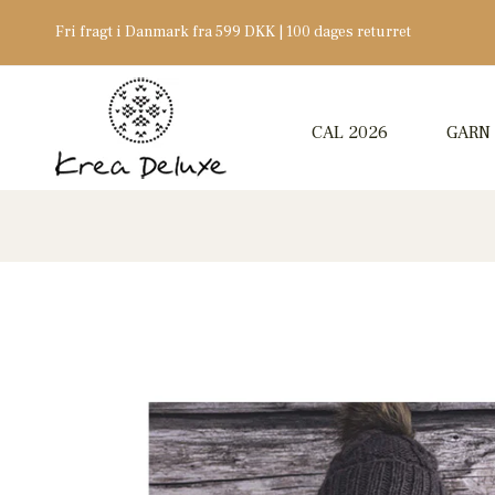
Fri fragt i Danmark fra 599 DKK | 100 dages returret
CAL 2026
GARN