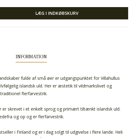
LÆG I INDKØBSKURV
INFORMATION
ndskaber fulde af små øer er udgangspunktet for Villahullus
lvfølgelig islandsk uld. Her er æstetik til vildmarkslivet og
raditionel flerfarvestrik.
er er skrevet i et enkelt sprog og primært tiltænkt islandsk uld.
edefra og op og er flerfarvestrik.
ller i Finland og er i dag solgt til udgivelse i flere lande. Heli