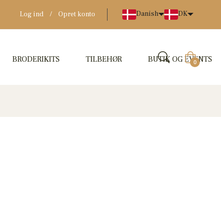
Danish
DK
Log ind
/
Opret konto
BRODERIKITS
TILBEHØR
BUTIK OG EVENTS
Indkøbskur
0