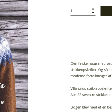
+
−
Den finske natur med søla
strikkeopskrifter. Og så se
moderne fortolkninger af t
Villahullus strikkeopskrift
Alle 22 sweatre strikkes n
Bogen blev med ét en bestse