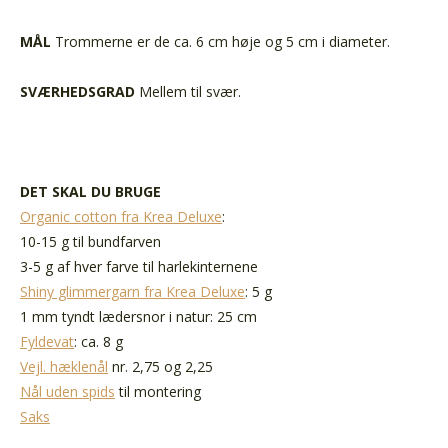
MÅL
Trommerne er de ca. 6 cm høje og 5 cm i diameter.
SVÆRHEDSGRAD
Mellem til svær.
DET SKAL DU BRUGE
Organic cotton fra Krea Deluxe
:
10-15 g til bundfarven
3-5 g af hver farve til harlekinternene
Shiny glimmergarn fra Krea Deluxe
: 5 g
1 mm tyndt lædersnor i natur: 25 cm
Fyldevat
: ca. 8 g
Vejl. hæklenål
nr. 2,75 og 2,25
Nål uden spids
til montering
Saks