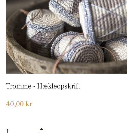
Tromme - Hækleopskrift
Normalpris
40,00 kr
+
−