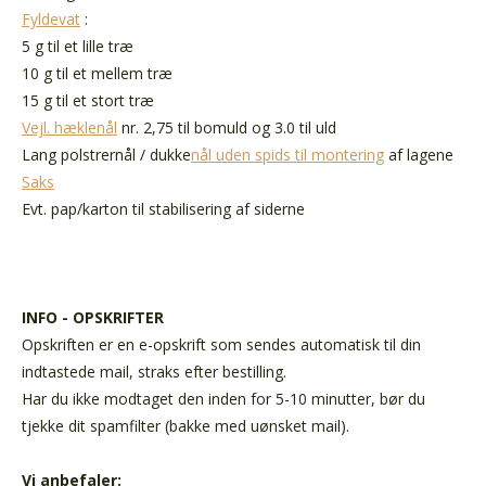
Fyldevat
:
5 g til et lille træ
10 g til et mellem træ
15 g til et stort træ
Vejl. hæklenål
nr. 2,75 til bomuld og 3.0 til uld
Lang polstrernål / dukke
nål uden spids til montering
af lagene
Saks
Evt. pap/karton til stabilisering af siderne
INFO - OPSKRIFTER
Opskriften er en e-opskrift som sendes automatisk til din
indtastede mail, straks efter bestilling.
Har du ikke modtaget den inden for 5-10 minutter, bør du
tjekke dit spamfilter (bakke med uønsket mail).
Vi anbefaler: