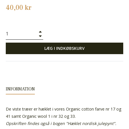
Normalpris
40,00 kr
+
−
LÆG I INDKØBSKURV
INFORMATION
De viste træer er hæklet i vores Organic cotton farve nr 17 og
41 samt Organic wool 1 i nr 32 og 33.
Opskriften findes også i bogen "Hæklet nordisk julepynt".