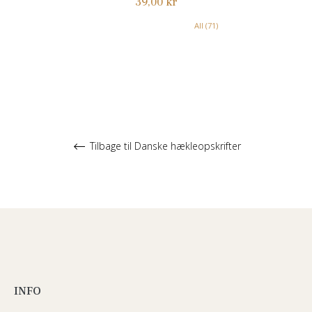
Normalpris
39,00 kr
All (71)
Tilbage til Danske hækleopskrifter
INFO