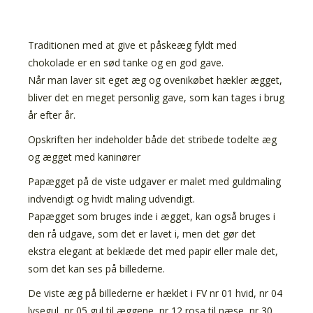
Traditionen med at give et påskeæg fyldt med
chokolade er en sød tanke og en god gave.
Når man laver sit eget æg og ovenikøbet hækler ægget,
bliver det en meget personlig gave, som kan tages i brug
år efter år.
Opskriften her indeholder både det stribede todelte æg
og ægget med kaninører
Papægget på de viste udgaver er malet med guldmaling
indvendigt og hvidt maling udvendigt.
Papægget som bruges inde i ægget, kan også bruges i
den rå udgave, som det er lavet i, men det gør det
ekstra elegant at beklæde det med papir eller male det,
som det kan ses på billederne.
De viste æg på billederne er hæklet i FV nr 01 hvid, nr 04
lysegul, nr 05 gul til æggene, nr 12 rosa til næse, nr 30