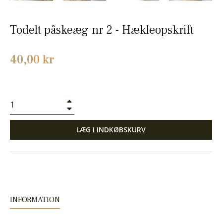
Todelt påskeæg nr 2 - Hækleopskrift
Normalpris
40,00 kr
+
−
LÆG I INDKØBSKURV
INFORMATION