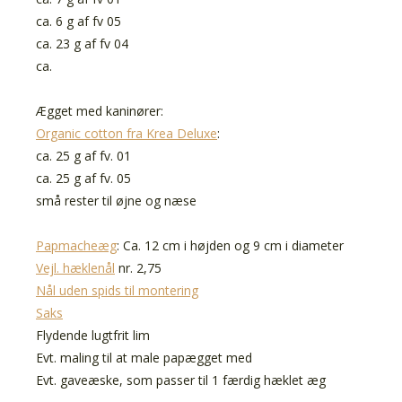
ca. 6 g af fv 05
ca. 23 g af fv 04
ca.
Ægget med kaninører:
Organic cotton fra Krea Deluxe
:
ca. 25 g af fv. 01
ca. 25 g af fv. 05
små rester til øjne og næse
Papmacheæg
: Ca. 12 cm i højden og 9 cm i diameter
Vejl. hæklenål
nr. 2,75
Nål uden spids til montering
Saks
Flydende lugtfrit lim
Evt. maling til at male papægget med
Evt.
gaveæske
, som passer til 1 færdig hæklet æg