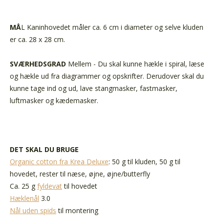
MÅ
L Kaninhovedet måler ca. 6 cm i diameter og selve kluden
er ca. 28 x 28 cm.
SVÆRHEDSGRAD
Mellem - Du skal kunne hækle i spiral, læse
og hækle ud fra diagrammer og opskrifter. Derudover skal du
kunne tage ind og ud, lave stangmasker, fastmasker,
luftmasker og kædemasker.
DET SKAL DU BRUGE
Organic cotton fra Krea Deluxe
:
50 g til kluden, 50 g til
hovedet, rester til næse, øjne, øjne/butterfly
Ca. 25 g
fyldevat
til hovedet
Hæklenål
3.0
Nål uden spids
til montering