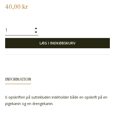
Normalpris
40,00 kr
+
−
LÆG I INDKØBSKURV
INFORMATION
E-opskriften på suttekluden indeholder både en opskrift på en
pigekanin og en drengekanin.