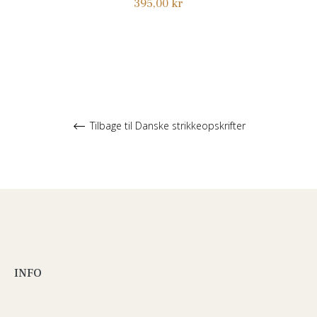
Normalpris
395,00 kr
Tilbage til Danske strikkeopskrifter
INFO