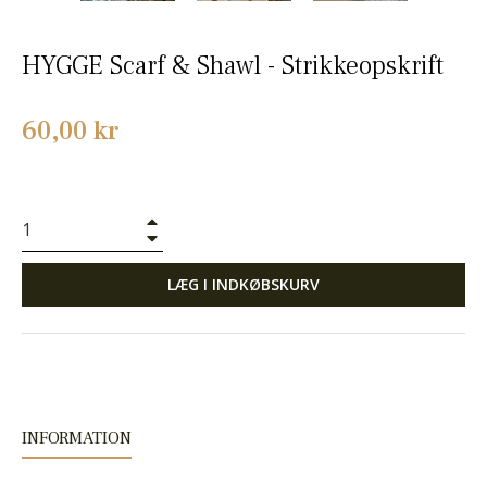
HYGGE Scarf & Shawl - Strikkeopskrift
Normalpris
60,00 kr
+
−
LÆG I INDKØBSKURV
INFORMATION