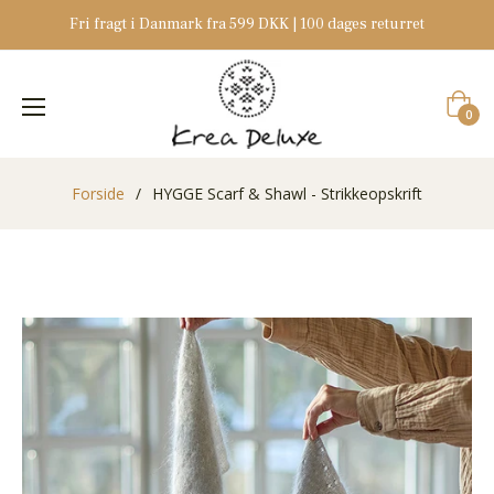
Fri fragt i Danmark fra 599 DKK | 100 dages returret
Indkøb
0
Forside
/
HYGGE Scarf & Shawl - Strikkeopskrift