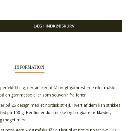
LÆG I INDKØBSKURV
INFORMATION
 perfekt til dig, der ønsker at få brugt garnresterne eller måske
på en garnmesse eller som souvenir fra ferien.
er på 25 design med et nordisk strejf. Hvert af dem kan strikkes
t fed på 100 g. Her finder du smukke og brugbare tørklæder,
 og meget mere.
det rette garn – og måske får du lyst til at prøve noget nyt. Du