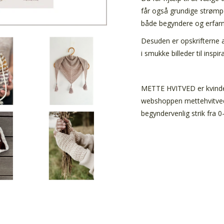
får også grundige strømpe
både begyndere og erfarne
Desuden er opskrifterne a
i smukke billeder til inspir
METTE HVITVED er kvind
webshoppen mettehvitved.d
begyndervenlig strik fra 0