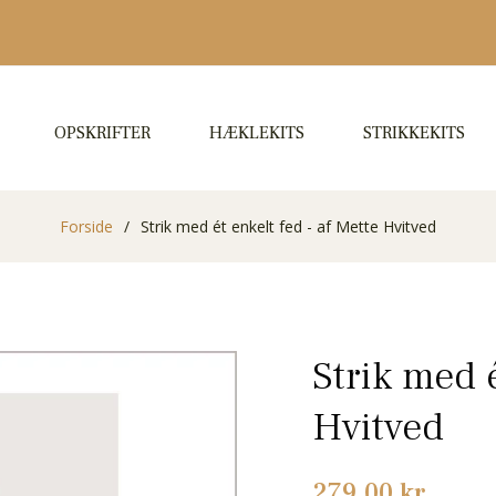
OPSKRIFTER
HÆKLEKITS
STRIKKEKITS
Forside
/
Strik med ét enkelt fed - af Mette Hvitved
Strik med é
Hvitved
Normalpris
279,00 kr