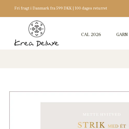
Fri fragt i Danmark fra 599 DKK | 100 dages returret
CAL 2026
GARN