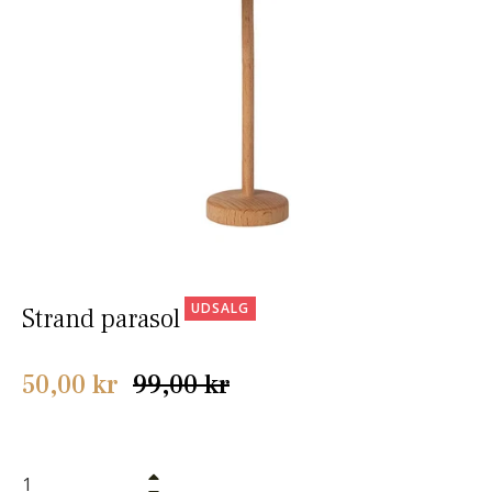
UDSALG
Strand parasol
Normalpris
50,00 kr
99,00 kr
+
−