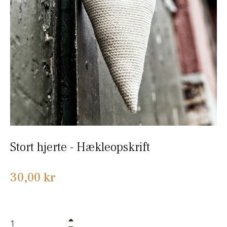
Stort hjerte - Hækleopskrift
Normalpris
30,00 kr
+
−