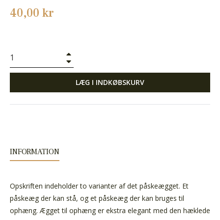
Normalpris
40,00 kr
+
−
LÆG I INDKØBSKURV
INFORMATION
Opskriften indeholder to varianter af det påskeægget. Et
påskeæg der kan stå, og et påskeæg der kan bruges til
ophæng. Ægget til ophæng er ekstra elegant med den hæklede