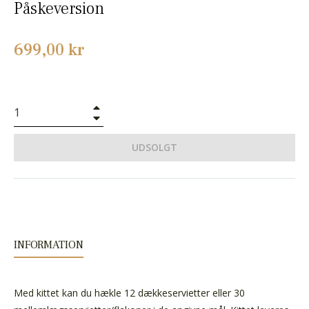
Påskeversion
Normalpris
699,00 kr
+
−
UDSOLGT
INFORMATION
Med kittet kan du hækle 12 dækkeservietter eller 30