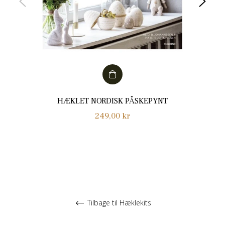
HÆKLET NORDISK PÅSKEPYNT
Normalpris
249,00 kr
Tilbage til Hæklekits