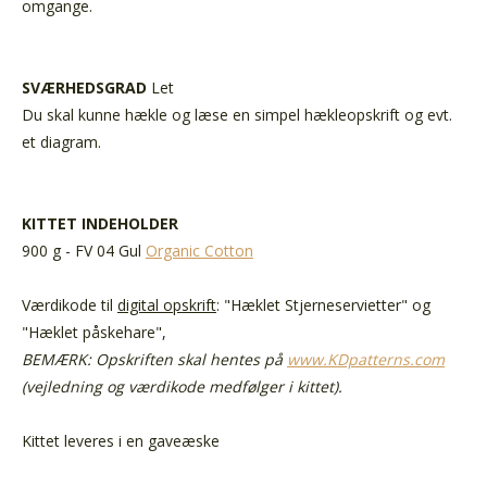
omgange.
SVÆRHEDSGRAD
Let
Du skal kunne hækle og læse en simpel hækleopskrift og evt.
et diagram.
KITTET INDEHOLDER
900 g - FV 04 Gul
Organic Cotton
Værdikode til
digital opskrift
: "Hæklet Stjerneservietter" og
"Hæklet påskehare",
BEMÆRK: Opskriften skal hentes på
www.KDpatterns.com
(vejledning og værdikode medfølger i kittet).
Kittet leveres i en gaveæske