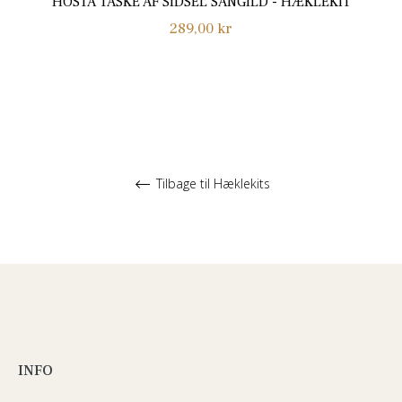
HOSTA TASKE AF SIDSEL SANGILD - HÆKLEKIT
Normalpris
289,00 kr
Tilbage til Hæklekits
INFO