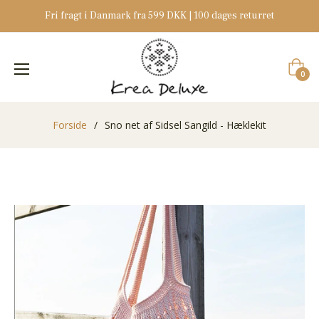
Fri fragt i Danmark fra 599 DKK | 100 dages returret
Indkøb
0
Forside
/
Sno net af Sidsel Sangild - Hæklekit