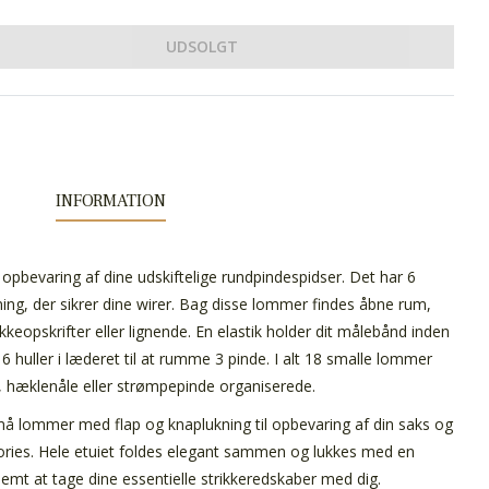
UDSOLGT
INFORMATION
il opbevaring af dine udskiftelige rundpindespidser. Det har 6
ng, der sikrer dine wirer. Bag disse lommer findes åbne rum,
keopskrifter eller lignende. En elastik holder dit målebånd inden
6 huller i læderet til at rumme 3 pinde. I alt 18 smalle lommer
r, hæklenåle eller strømpepinde organiserede.
må lommer med flap og knaplukning til opbevaring af din saks og
sories. Hele etuiet foldes elegant sammen og lukkes med en
nemt at tage dine essentielle strikkeredskaber med dig.