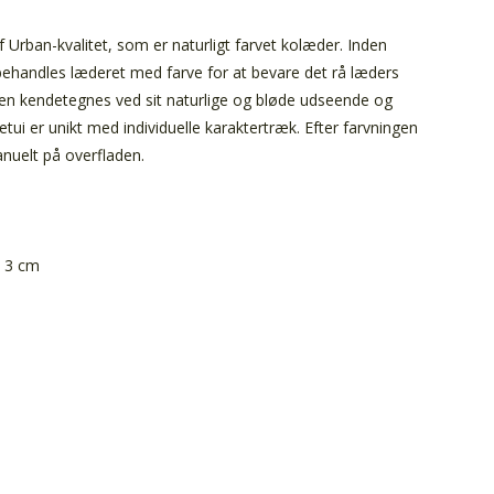
af Urban-kvalitet, som er naturligt farvet kolæder. Inden
behandles læderet med farve for at bevare det rå læders
teten kendetegnes ved sit naturlige og bløde udseende og
tui er unikt med individuelle karaktertræk. Efter farvningen
anuelt på overfladen.
: 3 cm