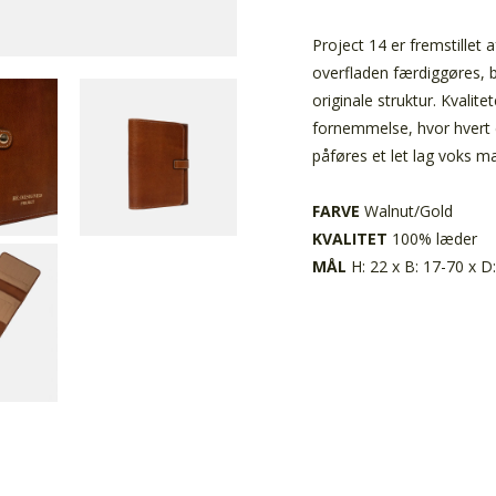
Project 14 er fremstillet 
overfladen færdiggøres, 
originale struktur. Kvali
fornemmelse, hvor hvert e
påføres et let lag voks m
FARVE
Walnut/Gold
KVALITET
100% læder
MÅL
H: 22 x B: 17-70 x D