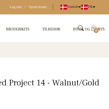
Danish
DK
Log ind
/
Opret konto
BRODERIKITS
TILBEHØR
BUTIK OG EVENTS
Indkøbskur
0
d Project 14 - Walnut/Gold