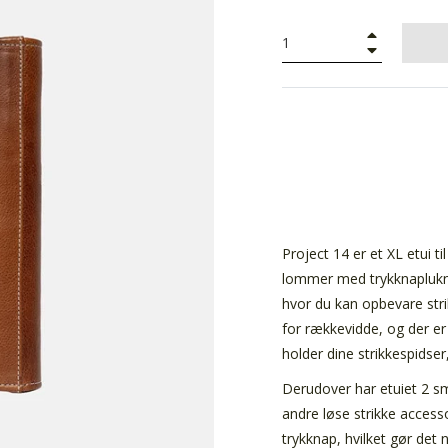
+
−
Project 14 er et XL etui t
lommer med trykknaplukni
hvor du kan opbevare strik
for rækkevidde, og der er 
holder dine strikkespidse
Derudover har etuiet 2 s
andre løse strikke acces
trykknap, hvilket gør det 