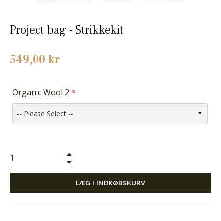
Project bag - Strikkekit
Normalpris
549,00 kr
Organic Wool 2
+
−
LÆG I INDKØBSKURV