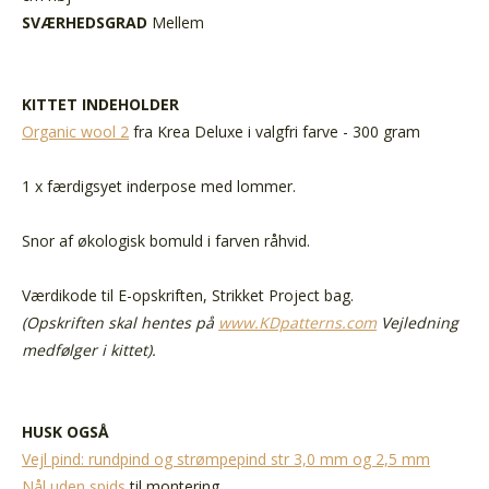
SVÆRHEDSGRAD
Mellem
KITTET INDEHOLDER
Organic wool 2
fra Krea Deluxe i valgfri farve - 300 gram
1 x færdigsyet inderpose med lommer.
Snor af økologisk bomuld i farven råhvid.
Værdikode til E-opskriften, Strikket Project bag.
(Opskriften skal hentes på
www.KDpatterns.com
Vejledning
medfølger i kittet).
HUSK OGSÅ
Vejl pind: rundpind og strømpepind str 3,0 mm og 2,5 mm
Nål uden spids
til montering