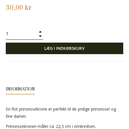
Normalpris
30,00 kr
+
−
LÆG I INDKØBSKURV
INFORMATION
En flot prinsessekrone er perfekt til de yndige prinsesser og
fine damer.
Prinsessekronen måler ca. 22,5 cm i omkredsen.