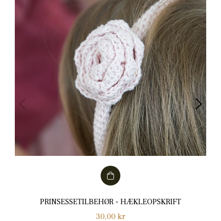
PRINSESSETILBEHØR - HÆKLEOPSKRIFT
Normalpris
30,00 kr