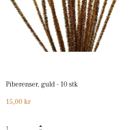
Piberenser, guld - 10 stk
Normalpris
15,00 kr
+
−