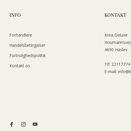
INFO
KONTAKT
Forhandlere
Krea Deluxe
Houmannsvej
Handelsbetingelser
4690 Haslev
Fortrolighedspolitik
Tlf: 22117774
Kontakt os
E-mail: info@
Fb
Ins
You