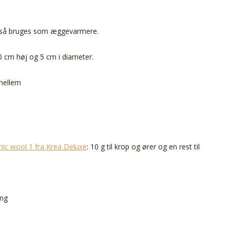
gså bruges som æggevarmere.
0 cm høj og 5 cm i diameter.
 mellem
ic wool 1 fra Krea Deluxe
: 10 g til krop og ører og en rest til
ng