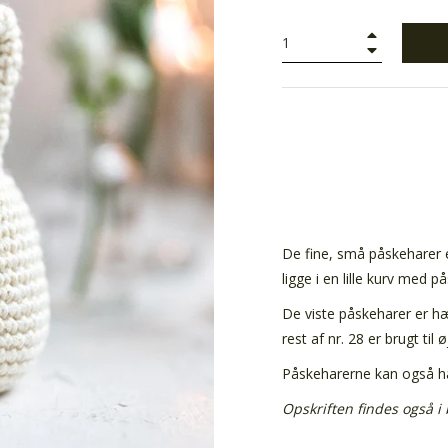
+
−
De fine, små påskeharer e
ligge i en lille kurv med 
De viste påskeharer er hækl
rest af nr. 28 er brugt til ø
Påskeharerne kan også hæ
Opskriften findes også i