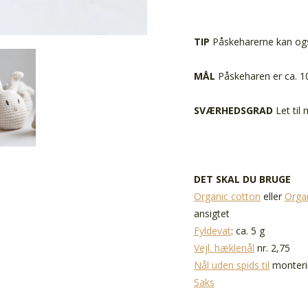
TIP
Påskeharerne kan o
MÅL
Påskeharen er ca. 1
SVÆRHEDSGRAD
Let til
DET SKAL DU BRUGE
Organic cotton
eller
Organ
ansigtet
Fyldevat
: ca. 5 g
Vejl. hæklenål
nr. 2,75
Nål uden spids til
monteri
Saks