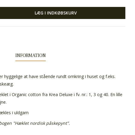
LÆG I INDKØBSKURV
INFORMATION
r hyggelige at have stående rundt omkring i huset og f.eks.
påskeæg.
et i Organic cotton fra Krea Deluxe i fv. nr.: 1, 3 og 40. En lille
jne.
kles i uldgarn
 bogen "Hæklet nordisk påskepynt".