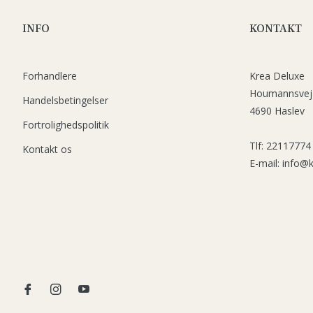
INFO
KONTAKT
Forhandlere
Krea Deluxe
Houmannsvej
Handelsbetingelser
4690 Haslev
Fortrolighedspolitik
Tlf: 22117774
Kontakt os
E-mail: info@
Fb
Ins
You