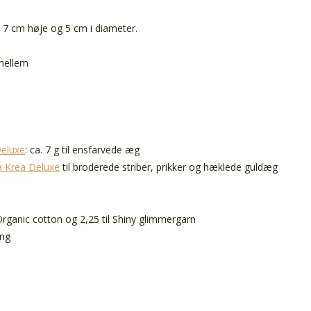
7 cm høje og 5 cm i diameter.
 mellem
Deluxe
: ca. 7 g til ensfarvede æg
a Krea Deluxe
til broderede striber, prikker og hæklede guldæg
 Organic cotton og 2,25 til Shiny glimmergarn
ing