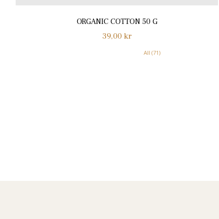
ORGANIC COTTON 50 G
Normalpris
39,00 kr
All (71)