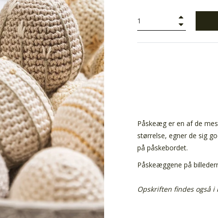
+
−
Påskeæg er en af de mest 
størrelse, egner de sig g
på påskebordet.
Påskeæggene på billederne e
Opskriften findes også i