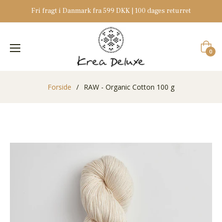
Fri fragt i Danmark fra 599 DKK | 100 dages returret
Indkøb
0
Forside
/
RAW - Organic Cotton 100 g