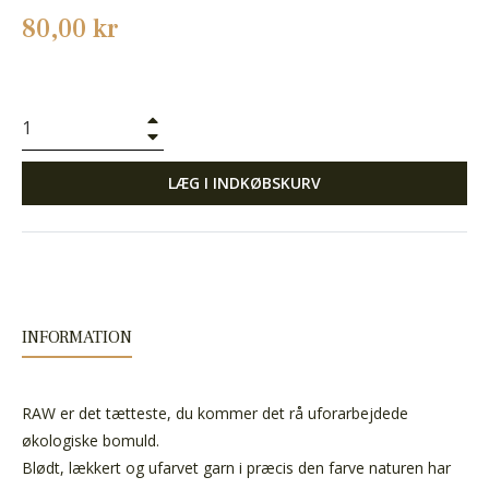
Normalpris
80,00 kr
+
−
LÆG I INDKØBSKURV
INFORMATION
RAW er det tætteste, du kommer det rå uforarbejdede
økologiske bomuld.
Blødt, lækkert og ufarvet garn i præcis den farve naturen har