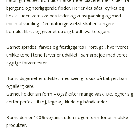
naturligt nedbør. Bomuldsmarkerne er placeret nær kilder fra
bjergene og nærliggende floder. Her er det sået, dyrket og
høstet uden kemiske pesticider og kunstgødning og med
minimal vanding. Den naturlige vækst skaber længere
bomuldsfibre, og giver et utrolig blødt kvalitetsgarn.
Garnet spindes, farves og færdiggøres i Portugal, hvor vores
unikke tone i tone farver er udviklet i samarbejde med vores
dygtige farvemester.
Bomuldsgarnet er udviklet med særlig fokus på babyer, børn
og allergikere.
Garnet holder sin form – også efter mange vask. Det egner sig
derfor perfekt til tøj, legetøj, klude og håndklæder.
Bomulden er 100% vegansk uden nogen form for animalske
produkter.