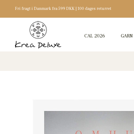
Fri fragt i Danmark fra 599 DKK | 100 dages returret
CAL 2026
GARN