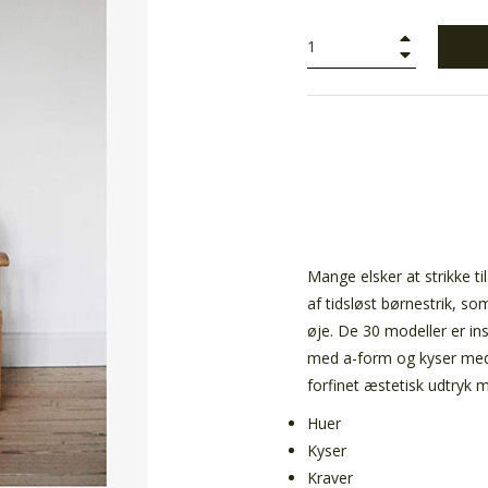
+
−
Mange elsker at strikke t
af tidsløst børnestrik, s
øje. De 30 modeller er in
med a-form og kyser med 
forfinet æstetisk udtryk 
Huer
Kyser
Kraver