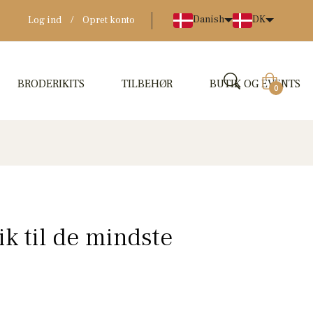
Danish
DK
Log ind
/
Opret konto
BRODERIKITS
TILBEHØR
BUTIK OG EVENTS
Indkøbskur
0
ik til de mindste