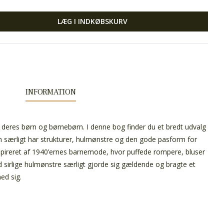
LÆG I INDKØBSKURV
INFORMATION
il deres børn og børnebørn. I denne bog finder du et bredt udvalg
om særligt har strukturer, hulmønstre og den gode pasform for
spireret af 1940’ernes barnemode, hvor puffede rompere, bluser
sirlige hulmønstre særligt gjorde sig gældende og bragte et
med sig.