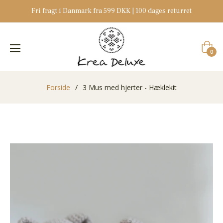
Fri fragt i Danmark fra 599 DKK | 100 dages returret
Indkøb
0
Forside
/
3 Mus med hjerter - Hæklekit