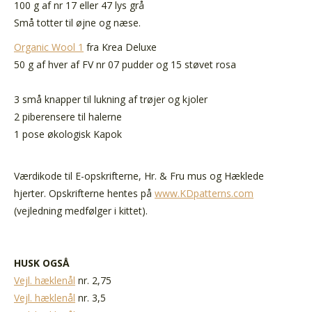
100 g af nr 17 eller 47 lys grå
Små totter til øjne og næse.
Organic Wool 1
fra Krea Deluxe
50 g af hver af FV nr 07 pudder og 15 støvet rosa
3 små knapper til lukning af trøjer og kjoler
2 piberensere til halerne
1 pose økologisk Kapok
Værdikode til E-opskrifterne, Hr. & Fru mus og Hæklede
hjerter. Opskrifterne hentes på
www.KDpatterns.com
(vejledning medfølger i kittet).
HUSK OGSÅ
Vejl. hæklenål
nr. 2,75
Vejl. hæklenål
nr. 3,5