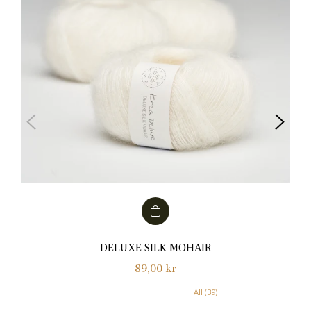
DELUXE SILK MOHAIR
Normalpris
89,00 kr
All (39)