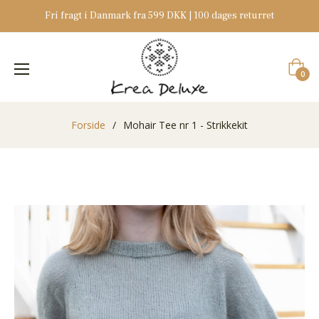
Fri fragt i Danmark fra 599 DKK | 100 dages returret
Indkøb
0
Forside
/
Mohair Tee nr 1 - Strikkekit