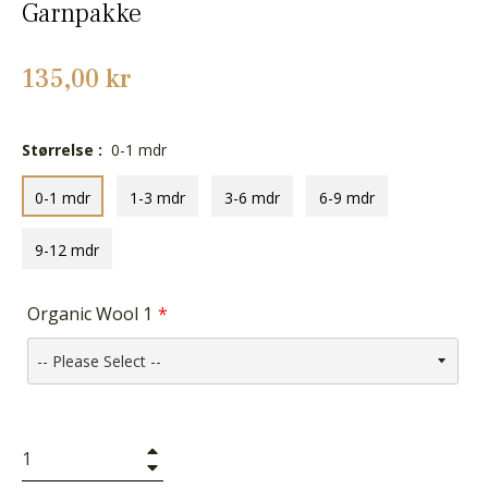
Garnpakke
Normalpris
135,00 kr
Størrelse :
0-1 mdr
0-1 mdr
1-3 mdr
3-6 mdr
6-9 mdr
9-12 mdr
Organic Wool 1
+
−