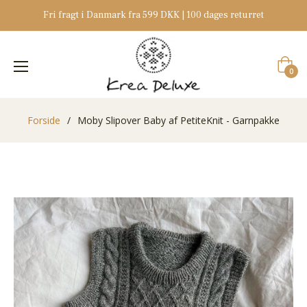
Fri fragt i Danmark fra 599 DKK | 100 dages returret
Indkøb
0
Forside
/
Moby Slipover Baby af PetiteKnit - Garnpakke