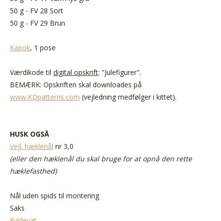
50 g - FV 28 Sort
50 g - FV 29 Brun
Kapok
, 1 pose
Værdikode til
digital opskrift
: "Julefigurer".
BEMÆRK: Opskriften skal downloades på
www.KDpatterns.com
(vejledning medfølger i kittet).
HUSK OGSÅ
Vejl. hæklenål
nr 3,0
(eller den hæklenål du skal bruge for at opnå den rette
hæklefasthed)
Nål uden spids til montering
Saks
Fyldevat