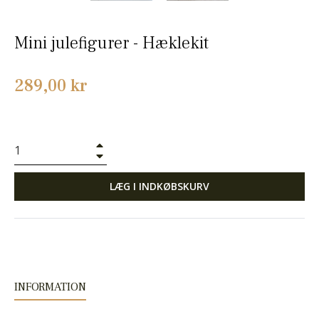
Mini julefigurer - Hæklekit
Normalpris
289,00 kr
+
−
LÆG I INDKØBSKURV
INFORMATION